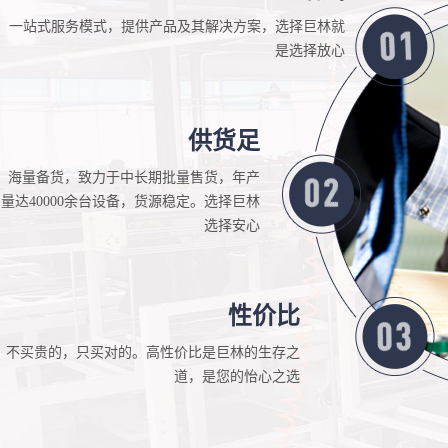
一站式服务模式，提供产品及其解决方案，选择巨林就
是选择放心
供货足
海量备货，致力于中长期批量售货，年产
量达40000余台设备，货源稳定。选择巨林
选择安心
性价比
不买贵的，只买对的。高性价比是巨林的生存之
道，是您的怡心之选