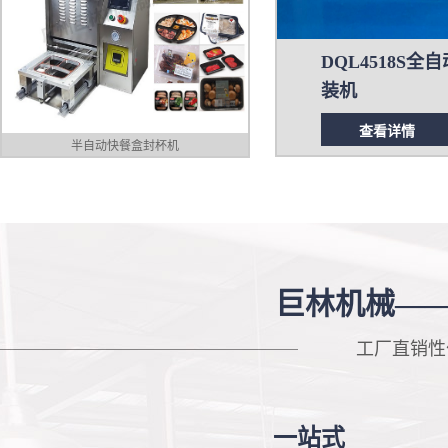
DQL4518S全
装机
查看详情
半自动快餐盒封杯机
巨林机械—
工厂直销性
一站式