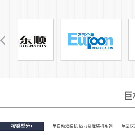
巨
按类型分+
半自动灌装机 磁力泵灌装机系列
单室双